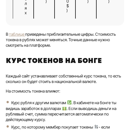
)
0
)
)
л
$
я
)
х
В
таблице
приведены приблизительные цифры. Стоимость
токена в рублях может меняться. Точные данные нужно
смотреть на платформе.
КУРС ТОКЕНОВ НА БОНГЕ
Каждый сайт устанавливает собственный курс токена, то есть
сколько он будет стоить в национальной валюте.
На стоимость токена влияют:
Курс рубля к другим валютам
. В кабинете на бонге ты
видишь заработок в долларах
. Если выводишь деньги на
рублевый счет, сумма пересчитается автоматически по
действующему курсу.
Курс, по которому мембер покупает токены
- если