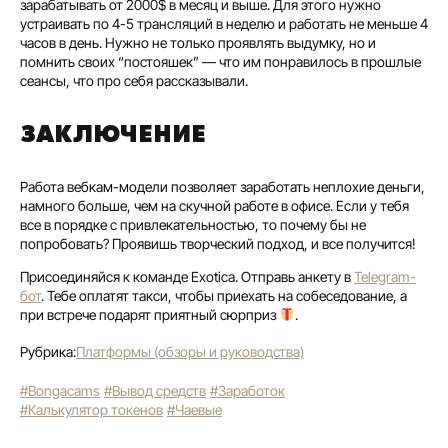
зарабатывать от 2000$ в месяц и выше. Для этого нужно
устраивать по 4-5 трансляций в неделю и работать не меньше 4
часов в день. Нужно не только проявлять выдумку, но и
помнить своих “постояшек” — что им понравилось в прошлые
сеансы, что про себя рассказывали.
ЗАКЛЮЧЕНИЕ
Работа вебкам-модели позволяет заработать неплохие деньги,
намного больше, чем на скучной работе в офисе. Если у тебя
все в порядке с привлекательностью, то почему бы не
попробовать? Проявишь творческий подход, и все получится!
Присоединяйся к команде Exotica. Отправь анкету в
Telegram-
бот
. Тебе оплатят такси, чтобы приехать на собеседование, а
при встрече подарят приятный сюрприз
.
Рубрика:
Платформы (обзоры и руководства)
#Bongacams
#Вывод средств
#Заработок
#Калькулятор токенов
#Чаевые