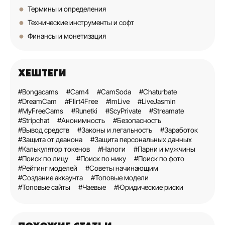
Термины и определения
Технические инструменты и софт
Финансы и монетизация
ХЕШТЕГИ
#Bongacams
#Cam4
#CamSoda
#Chaturbate
#DreamCam
#Flirt4Free
#ImLive
#LiveJasmin
#MyFreeCams
#Runetki
#ScyPrivate
#Streamate
#Stripchat
#Анонимность
#Безопасность
#Вывод средств
#Законы и легальность
#Заработок
#Защита от деанона
#Защита персональных данных
#Калькулятор токенов
#Налоги
#Парни и мужчины
#Поиск по лицу
#Поиск по нику
#Поиск по фото
#Рейтинг моделей
#Советы начинающим
#Создание аккаунта
#Топовые модели
#Топовые сайты
#Чаевые
#Юридические риски