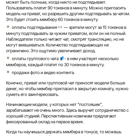
может быть полным, когда никто не подглядывает.
Пользователь платит 90 токенов в минуту. Можно пригласить
модель на приват, но разрешить другим подглядывать за чатом.
Это будет стоить мемберу 60 токенов в минуту.
оплаты подглядывания
— зрители могут за 15 токенов в
минуту подглядывать за чужим приватом, если он не полный.
Наблюдатели только читают чат, смотрят трансляцию, но не
могут вмешиваться. Количество подглядывающих не
ограничено. Это ощутимо увеличивает доход.
оплаты группового чата
- в нем участвует несколько
мемберов, каждый платит по 30 токенов в минуту.
продажи фото и видео контента.
Конечно, приват или групповой чат приносят модели больше
денег, но чтобы мембер пригласил в закрытую комнату, нужно
суметь его заинтересовать.
Начинающие модели, у которых нет “постояшек”,
зарабатывают не очень много. Здесь выручит сотрудничество с
хорошей студией. Перспективным новичкам предлагают
фиксированный оклад на первое время.
Когда ты научишься держать мембера в тонусе, то можешь