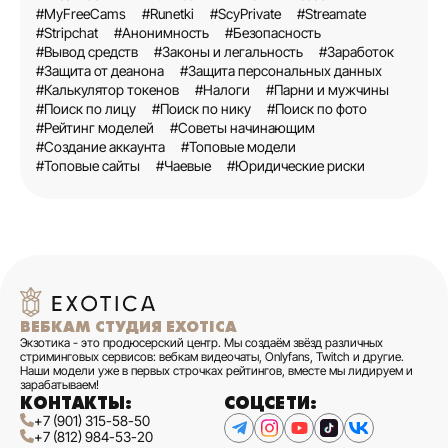
#MyFreeCams
#Runetki
#ScyPrivate
#Streamate
#Stripchat
#Анонимность
#Безопасность
#Вывод средств
#Законы и легальность
#Заработок
#Защита от деанона
#Защита персональных данных
#Калькулятор токенов
#Налоги
#Парни и мужчины
#Поиск по лицу
#Поиск по нику
#Поиск по фото
#Рейтинг моделей
#Советы начинающим
#Создание аккаунта
#Топовые модели
#Топовые сайты
#Чаевые
#Юридические риски
ВЕБКАМ СТУДИЯ EXOTICA
Экзотика - это продюсерский центр. Мы создаём звёзд различных
стриминговых сервисов: вебкам видеочаты, Onlyfans, Twitch и другие.
Наши модели уже в первых строчках рейтингов, вместе мы лидируем и
зарабатываем!
КОНТАКТЫ:
СОЦСЕТИ:
+7 (901) 315-58-50
+7 (812) 984-53-20