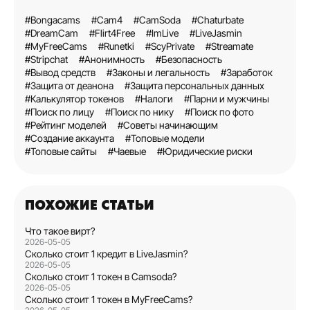
#Bongacams
#Cam4
#CamSoda
#Chaturbate
#DreamCam
#Flirt4Free
#ImLive
#LiveJasmin
#MyFreeCams
#Runetki
#ScyPrivate
#Streamate
#Stripchat
#Анонимность
#Безопасность
#Вывод средств
#Законы и легальность
#Заработок
#Защита от деанона
#Защита персональных данных
#Калькулятор токенов
#Налоги
#Парни и мужчины
#Поиск по лицу
#Поиск по нику
#Поиск по фото
#Рейтинг моделей
#Советы начинающим
#Создание аккаунта
#Топовые модели
#Топовые сайты
#Чаевые
#Юридические риски
ПОХОЖИЕ СТАТЬИ
Что такое вирт?
2026-05-05
Сколько стоит 1 кредит в LiveJasmin?
2026-05-05
Сколько стоит 1 токен в Camsoda?
2026-05-05
Сколько стоит 1 токен в MyFreeCams?