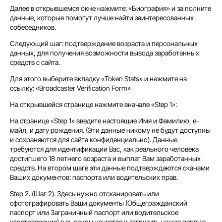
Далее в открывшемся окне нажмите: «Биография» и за полните
данные, которые помогут лучше найти заинтересованных
собеседников.
Следующий шаг: подтверждение возраста и персональных
данных, для получения возможности вывода заработанных
средств с сайта.
Для этого выберите вкладку «Token Stats» и нажмите на
ссылку: «Broadcaster Verification Form»
На открывшейся странице нажмите вначале «Step 1»:
На странице «Step 1» введите настоящие Имя и Фамилию, е-
майл, и дату рождения. (Эти данные никому не будут доступны
и сохраняются для сайта конфиденциально). Данные
требуются для идентификации Вас, как реального человека
достигшего 18 летнего возраста и выплат Вам заработанных
средств. На втором шаге эти данные подтверждаются сканами
Ваших документов: паспорта или водительских прав.
Step 2. (Шаг 2). Здесь нужно отсканировать или
сфотографировать Ваши документы (Общегражданский
паспорт или Заграничный паспорт или водительское
удостоверение) в высоком качестве и загрузить нажав первую