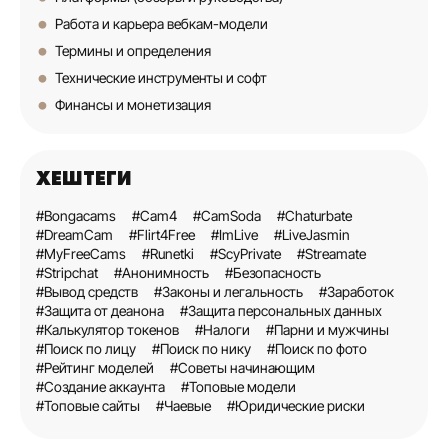
Работа и карьера вебкам-модели
Термины и определения
Технические инструменты и софт
Финансы и монетизация
ХЕШТЕГИ
#Bongacams
#Cam4
#CamSoda
#Chaturbate
#DreamCam
#Flirt4Free
#ImLive
#LiveJasmin
#MyFreeCams
#Runetki
#ScyPrivate
#Streamate
#Stripchat
#Анонимность
#Безопасность
#Вывод средств
#Законы и легальность
#Заработок
#Защита от деанона
#Защита персональных данных
#Калькулятор токенов
#Налоги
#Парни и мужчины
#Поиск по лицу
#Поиск по нику
#Поиск по фото
#Рейтинг моделей
#Советы начинающим
#Создание аккаунта
#Топовые модели
#Топовые сайты
#Чаевые
#Юридические риски