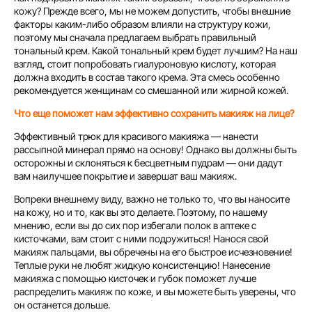
кожу? Прежде всего, мы не можем допустить, чтобы внешние
факторы каким-либо образом влияли на структуру кожи,
поэтому мы сначала предлагаем выбрать правильный
тональный крем. Какой тональный крем будет лучшим? На наш
взгляд, стоит попробовать гиалуроновую кислоту, которая
должна входить в состав такого крема. Эта смесь особенно
рекомендуется женщинам со смешанной или жирной кожей.
Что еще поможет нам эффективно сохранить макияж на лице?
Эффективный трюк для красивого макияжа — нанести
рассыпной минерал прямо на основу! Однако вы должны быть
осторожны и склоняться к бесцветным пудрам — они дадут
вам наилучшее покрытие и завершат ваш макияж.
Вопреки внешнему виду, важно не только то, что вы наносите
на кожу, но и то, как вы это делаете. Поэтому, по нашему
мнению, если вы до сих пор избегали полок в аптеке с
кисточками, вам стоит с ними подружиться! Нанося свой
макияж пальцами, вы обречены на его быстрое исчезновение!
Теплые руки не любят жидкую консистенцию! Нанесение
макияжа с помощью кисточек и губок поможет лучше
распределить макияж по коже, и вы можете быть уверены, что
он останется дольше.