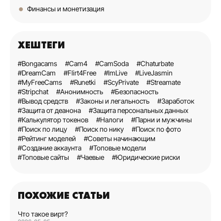
Финансы и монетизация
ХЕШТЕГИ
#Bongacams
#Cam4
#CamSoda
#Chaturbate
#DreamCam
#Flirt4Free
#ImLive
#LiveJasmin
#MyFreeCams
#Runetki
#ScyPrivate
#Streamate
#Stripchat
#Анонимность
#Безопасность
#Вывод средств
#Законы и легальность
#Заработок
#Защита от деанона
#Защита персональных данных
#Калькулятор токенов
#Налоги
#Парни и мужчины
#Поиск по лицу
#Поиск по нику
#Поиск по фото
#Рейтинг моделей
#Советы начинающим
#Создание аккаунта
#Топовые модели
#Топовые сайты
#Чаевые
#Юридические риски
ПОХОЖИЕ СТАТЬИ
Что такое вирт?