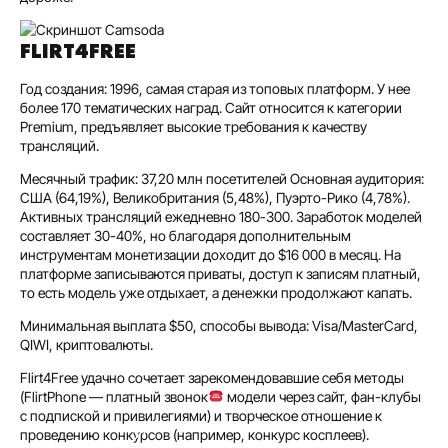
FLIRT4FREE
Год создания: 1996, самая старая из топовых платформ. У нее
более 170 тематических наград. Сайт относится к категории
Premium, предъявляет высокие требования к качеству
трансляций.
Месячный трафик: 37,20 млн посетителей Основная аудитория:
США (64,19%), Великобритания (5,48%), Пуэрто-Рико (4,78%).
Активных трансляций ежедневно 180-300. Заработок моделей
составляет 30-40%, но благодаря дополнительным
инструментам монетизации доходит до $16 000 в месяц. На
платформе записываются приваты, доступ к записям платный,
то есть модель уже отдыхает, а денежки продолжают капать.
Минимальная выплата $50, способы вывода: Visa/MasterCard,
QIWI, криптовалюты.
Flirt4Free удачно сочетает зарекомендовавшие себя методы
(FlirtPhone — платный звонок
модели через сайт, фан-клубы
с подпиской и привилегиями) и творческое отношение к
проведению конкурсов (например, конкурс косплеев).