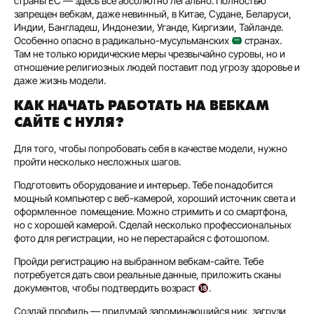
страны ЕС — здесь все абсолютно легально. Полностью
запрещен вебкам, даже невинный, в Китае, Судане, Беларуси,
Индии, Бангладеш, Индонезии, Уганде, Киргизии, Тайланде.
Особенно опасно в радикально-мусульманских
странах.
Там не только юридические меры чрезвычайно суровы, но и
отношение религиозных людей поставит под угрозу здоровье и
даже жизнь модели.
КАК НАЧАТЬ РАБОТАТЬ НА ВЕБКАМ
САЙТЕ С НУЛЯ?
Для того, чтобы попробовать себя в качестве модели, нужно
пройти несколько несложных шагов.
Подготовить оборудование и интерьер. Тебе понадобится
мощный компьютер с веб-камерой, хороший источник света и
оформленное помещение. Можно стримить и со смартфона,
но с хорошей камерой. Сделай несколько профессиональных
фото для регистрации, но не перестарайся с фотошопом.
Пройди регистрацию на выбранном вебкам-сайте. Тебе
потребуется дать свои реальные данные, приложить сканы
документов, чтобы подтвердить возраст
.
Создай профиль — придумай запоминающийся ник, загрузи