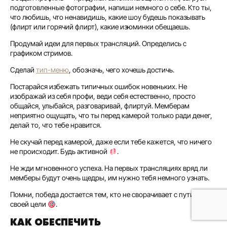
подготовленные фотографии, напиши немного о себе. Кто ты,
что любишь, что ненавидишь, какие шоу будешь показывать
(флирт или горячий флирт), какие изюминки обещаешь.
Продумай идеи для первых трансляций. Определись с
графиком стримов.
Сделай
тип-меню
, обозначь, чего хочешь достичь.
Постарайся избежать типичных ошибок новеньких. Не
изображай из себя профи, веди себя естественно, просто
общайся, улыбайся, разговаривай, флиртуй. Мемберам
неприятно ощущать, что ты перед камерой только ради денег,
делай то, что тебе нравится.
Не скучай перед камерой, даже если тебе кажется, что ничего
не происходит. Будь активной
.
Не жди мгновенного успеха. На первых трансляциях вряд ли
мемберы будут очень щедры, им нужно тебя немного узнать.
Помни, победа достается тем, кто не сворачивает с пути к
своей цели
.
КАК ОБЕСПЕЧИТЬ