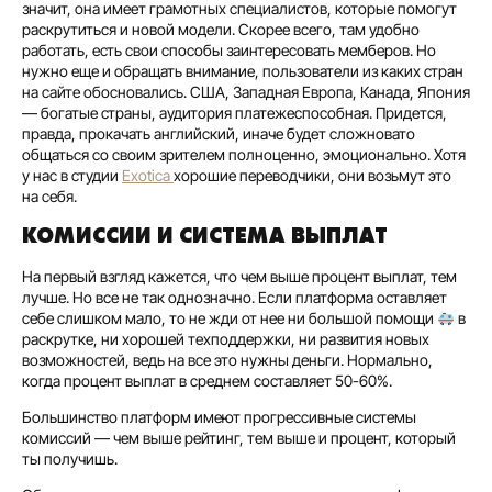
значит, она имеет грамотных специалистов, которые помогут
раскрутиться и новой модели. Скорее всего, там удобно
работать, есть свои способы заинтересовать мемберов. Но
нужно еще и обращать внимание, пользователи из каких стран
на сайте обосновались. США, Западная Европа, Канада, Япония
— богатые страны, аудитория платежеспособная. Придется,
правда, прокачать английский, иначе будет сложновато
общаться со своим зрителем полноценно, эмоционально. Хотя
у нас в студии
Exotica
хорошие переводчики, они возьмут это
на себя.
КОМИССИИ И СИСТЕМА ВЫПЛАТ
На первый взгляд кажется, что чем выше процент выплат, тем
лучше. Но все не так однозначно. Если платформа оставляет
себе слишком мало, то не жди от нее ни большой помощи
в
раскрутке, ни хорошей техподдержки, ни развития новых
возможностей, ведь на все это нужны деньги. Нормально,
когда процент выплат в среднем составляет 50-60%.
Большинство платформ имеют прогрессивные системы
комиссий — чем выше рейтинг, тем выше и процент, который
ты получишь.