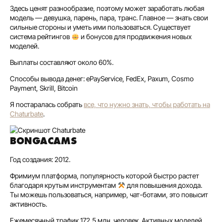
Здесь ценят разнообразие, поэтому может заработать любая
модель — девушка, парень, пара, транс. Главное — знать свои
сильные стороны и уметь ими пользоваться. Существует
система рейтингов
и бонусов для продвижения новых
моделей.
Выплаты составляют около 60%.
Способы вывода денег: ePayService, FedEx, Paxum, Cosmo
Payment, Skrill, Bitcoin
Я постаралась собрать
все, что нужно знать, чтобы работать на
Chaturbate
.
BONGACAMS
Год создания: 2012.
Фримиум платформа, популярность которой быстро растет
благодаря крутым инструментам
для повышения дохода.
Ты можешь пользоваться, например, чат-ботами, это повысит
активность.
Ежемесячный трафик 172,5 млн. человек. Активных моделей